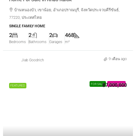
บ้านหนองบัว, เขาน้อย, อำเภอปราณบุรี, จังหวัดประจวบคีรีขันธ์,
77220, ประเทศไทย
SINGLE FAMILY HOME
2
2
2
468
Bedrooms
Bathrooms
Garages
m²
9 เดือน ago
Jiab Goodrich
FOR SALE
฿7,000,000
HOT OFFER
FEATURED