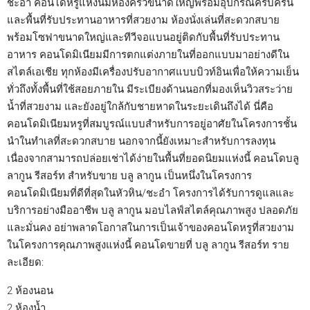
ชะอำ คอนโดหรูแห่งนี้มีห้องครัวขนาดใหญ่พร้อมอุปกรณ์ครบครัน
และพื้นที่รับประทานอาหารที่สวยงาม ห้องนั่งเล่นที่สะดวกสบาย
พร้อมโซฟาขนาดใหญ่และทีวีจอแบนอยู่ติดกับพื้นที่รับประทาน
อาหาร คอนโดมิเนียมมีการตกแต่งภายในที่ออกแบบมาอย่างดีใน
สไตล์เอเชีย ทุกห้องมีเครื่องปรับอากาศแบบบิวท์อินเพื่อให้ความเย็น
ทั่วถึงทั้งพื้นที่ใช้สอยภายใน มีระเบียงด้านนอกที่มองเห็นวิวสระว่าย
น้ำที่สวยงาม และยังอยู่ใกล้กับชายหาดในระยะเดินถึงได้ นี่คือ
คอนโดมิเนียมหรูที่สมบูรณ์แบบสำหรับการอยู่อาศัยในโครงการชั้น
นำในทำเลที่สะดวกสบาย นอกจากนี้ยังเหมาะสำหรับการลงทุน
เนื่องจากสามารถปล่อยเช่าได้ง่ายในพื้นที่ยอดนิยมแห่งนี้ คอนโดบลู
ลากูน รีสอร์ท สำหรับขาย บลู ลากูน เป็นหนึ่งในโครงการ
คอนโดมิเนียมที่ดีที่สุดในหัวหิน/ชะอำ โครงการได้รับการดูแลและ
บริการอย่างมืออาชีพ บลู ลากูน มอบไลฟ์สไตล์คุณภาพสูง ปลอดภัย
และมั่นคง อย่าพลาดโอกาสในการเป็นเจ้าของคอนโดหรูที่สวยงาม
ในโครงการคุณภาพสูงแห่งนี้ คอนโดขายที่ บลู ลากูน รีสอร์ท ราย
ละเอียด:
2 ห้องนอน
2 ห้องน้ำ