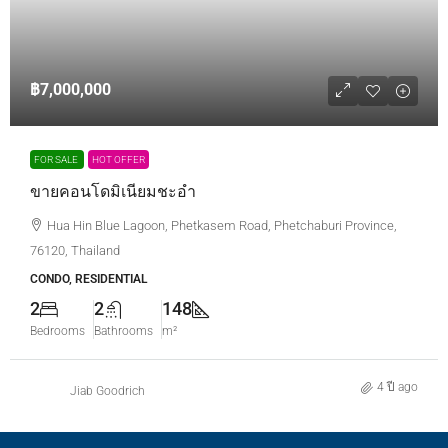
฿7,000,000
FOR SALE
HOT OFFER
ขายคอนโดมิเนียมชะอำ
Hua Hin Blue Lagoon, Phetkasem Road, Phetchaburi Province,
76120, Thailand
CONDO, RESIDENTIAL
2
2
148
Bedrooms
Bathrooms
m²
4 ปี ago
Jiab Goodrich