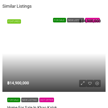
Similar Listings
FOR SALE
NEW LISTING
฿14,900,000
HOT OFFER
FEATURED
฿14,900,000
FOR SALE
NEW LISTING
HOT OFFER
Home For Sale In Khao Kalok