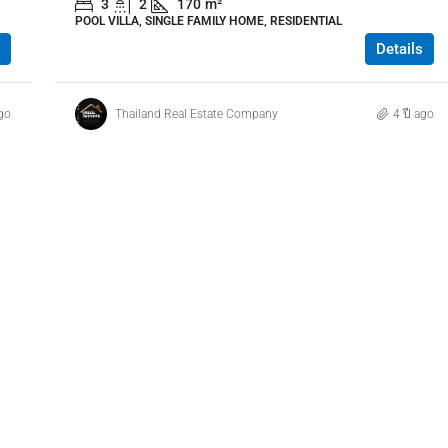
3
2
170
m²
POOL VILLA, SINGLE FAMILY HOME, RESIDENTIAL
Details
ago
Thailand Real Estate Company
4 ปี ago