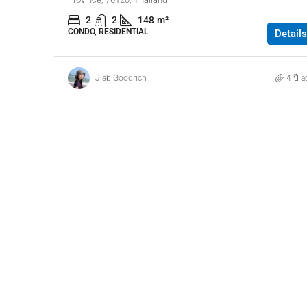
2
2
148
m²
CONDO, RESIDENTIAL
Details
Jiab Goodrich
4 ปี 