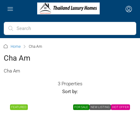
Home
Cha Am
Cha Am
Cha Am
3 Properties
Sort by:
FEATURED
FOR SALE
NEW LISTING
HOT OFFER